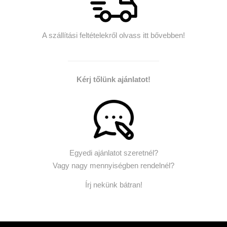
A szállítási feltételekről olvass itt bővebben!
Kérj tőlünk ajánlatot!
Egyedi ajánlatot szeretnél?
Vagy nagy mennyiségben rendelnél?
Írj nekünk bátran!