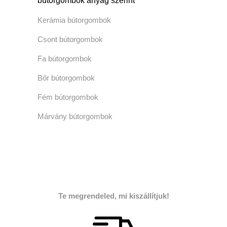
bútorgombok anyag szerint
Kerámia bútorgombok
Csont bútorgombok
Fa bútorgombok
Bőr bútorgombok
Fém bútorgombok
Márvány bútorgombok
Te megrendeled, mi kiszállítjuk!