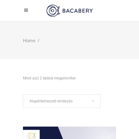
Home
/
Mind a(z) 2 találat megjelenítve
Alapértelmezett rendezés