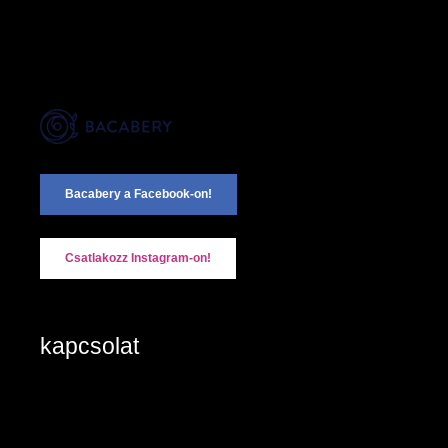
Bacabery a Facebook-on!
Csatlakozz Instagram-on!
kapcsolat
2890 Tata, Keszthelyi u. 6/A/II
+36-20/984 8785
Kapcsolat: írjon nekünk!