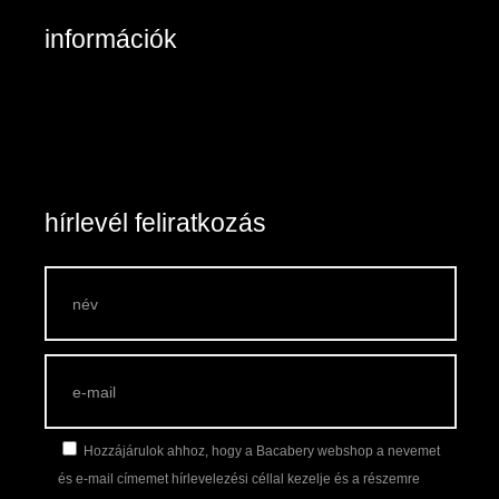
információk
Belépés / Regisztráció
Kosár tartalma
Általános szerződési feltételek
Szállítás és fizetés
Vásárlási feltételek
hírlevél feliratkozás
Hozzájárulok ahhoz, hogy a Bacabery webshop a nevemet
és e-mail címemet hírlevelezési céllal kezelje és a részemre