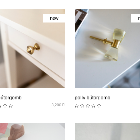
new
quick look
quick look
bútorgomb
polly bútorgomb
3,200
Ft