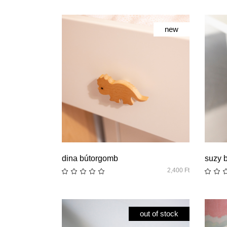
new
quick look
dina bútorgomb
suzy 
2,400
Ft
out of stock
new