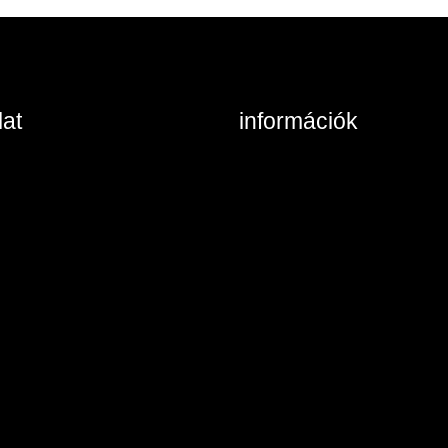
at
információk
ta, Keszthelyi u. 6/A/II
Belépés / Regisztráció
/984 8785
Kosár tartalma
at: írjon nekünk!
Általános szerződési feltéte
Szállítás és fizetés
Vásárlási feltételek