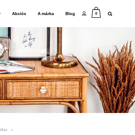
y
Akciós
A márka
Blog
0
filter