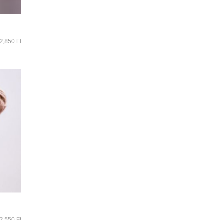
2,850
Ft
2,550
Ft