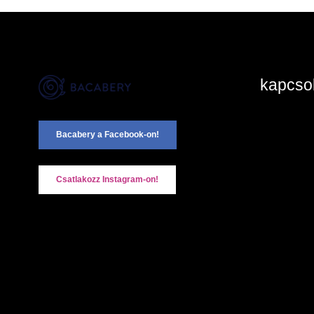
kapcsol
2890 Ta
Bacabery a Facebook-on!
+36-20
Kapcsol
Csatlakozz Instagram-on!