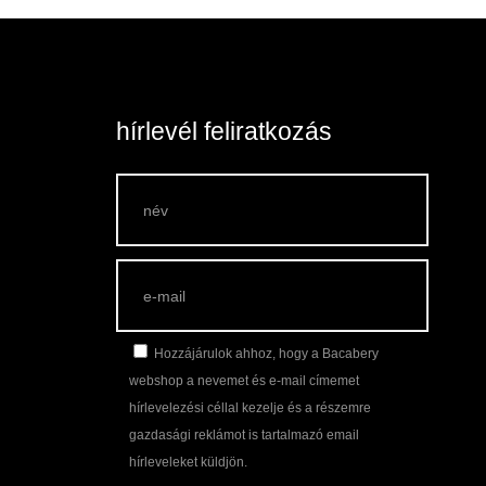
hírlevél feliratkozás
lek
Hozzájárulok ahhoz, hogy a Bacabery
webshop a nevemet és e-mail címemet
hírlevelezési céllal kezelje és a részemre
gazdasági reklámot is tartalmazó email
hírleveleket küldjön.