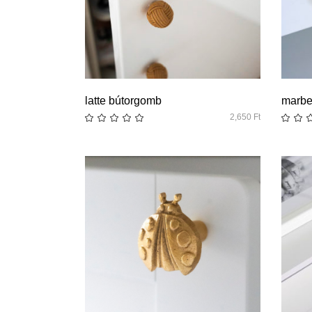
quick look
latte bútorgomb
marbe
2,650
Ft