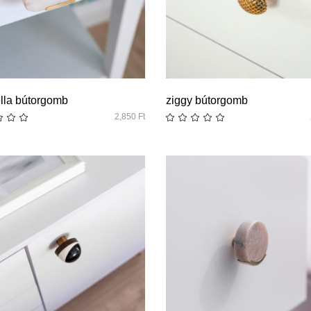
quick look
quick look
lla bútorgomb
ziggy bútorgomb
2,850
Ft