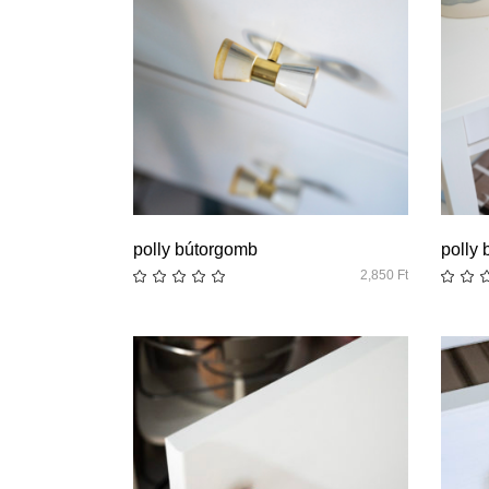
quick look
polly bútorgomb
polly
2,850
Ft