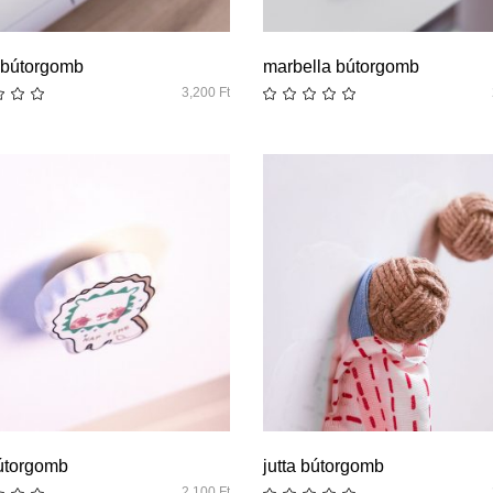
quick look
quick look
 bútorgomb
marbella bútorgomb
3,200
Ft
quick look
quick look
útorgomb
jutta bútorgomb
2,100
Ft