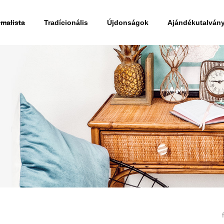
imalista
Tradícionális
Újdonságok
Ajándékutalván