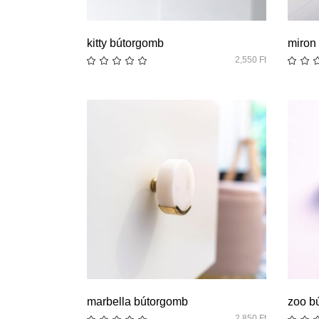
quick look
kitty bútorgomb
miron
2,550
Ft
quick look
marbella bútorgomb
zoo b
2,850
Ft