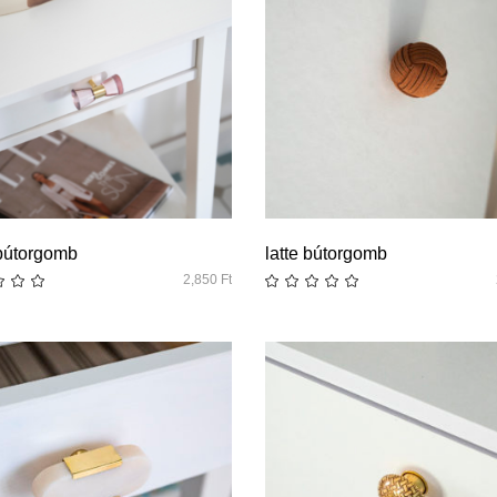
quick look
quick look
 bútorgomb
latte bútorgomb
2,850
Ft