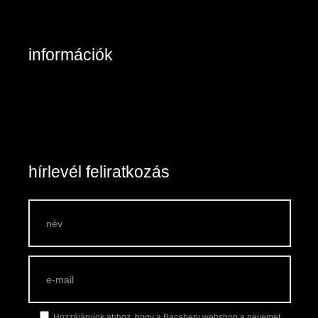
Kapcsolat: írjon nekünk!
információk
Belépés / Regisztráció
Kosár tartalma
Általános szerződési feltételek
Szállítás és fizetés
Vásárlási feltételek
hírlevél feliratkozás
Hozzájárulok ahhoz, hogy a Bacabery webshop a nevemet