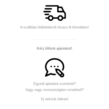
A szállítási feltételekről olvass itt bővebben!
Kérj tőlünk ajánlatot!
Egyedi ajánlatot szeretnél?
Vagy nagy mennyiségben rendelnél?
Írj nekünk bátran!