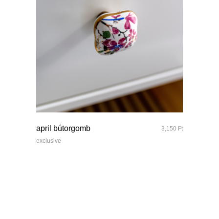
quick look
april bútorgomb
3,150
Ft
exclusive