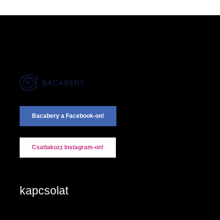
Bacabery a Facebook-on!
Csatlakozz Instagram-on!
kapcsolat
2890 Tata, Keszthelyi u. 6/A/II
+36-20/984 8785