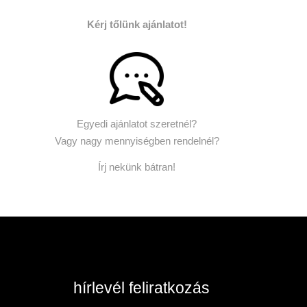
Kérj tőlünk ajánlatot!
Egyedi ajánlatot szeretnél?
Vagy nagy mennyiségben rendelnél?
Írj nekünk bátran!
hírlevél feliratkozás