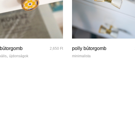
quick look
quick look
bútorgomb
polly bútorgomb
2,650
Ft
,
nális
újdonságok
minimalista