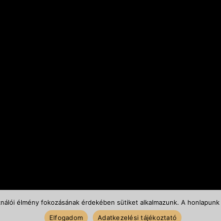
ta, Keszthelyi u. 6/A/II
Belépés / Regisztráció
/984 8785
Kosár tartalma
at: írjon nekünk!
Általános szerződési feltéte
Szállítás és fizetés
Vásárlási feltételek
ználói élmény fokozásának érdekében sütiket alkalmazunk. A honlapunk 
Elfogadom
Adatkezelési tájékoztató