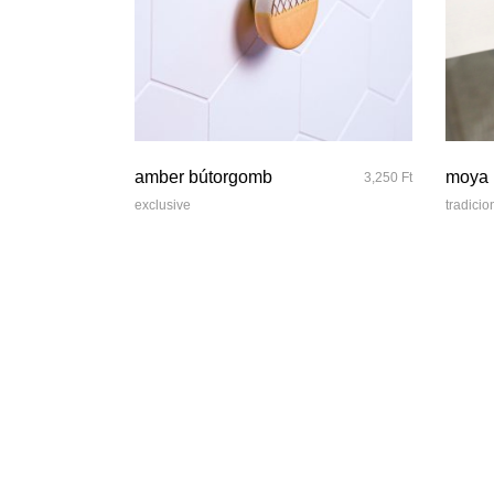
quick look
amber bútorgomb
moya 
3,250
Ft
exclusive
tradicio