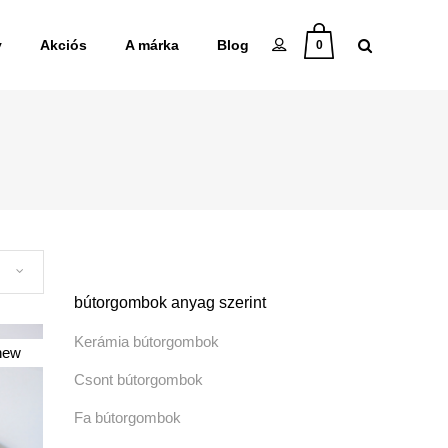
y
Akciós
A márka
Blog
0
bútorgombok anyag szerint
Kerámia bútorgombok
tock
new
Csont bútorgombok
Fa bútorgombok