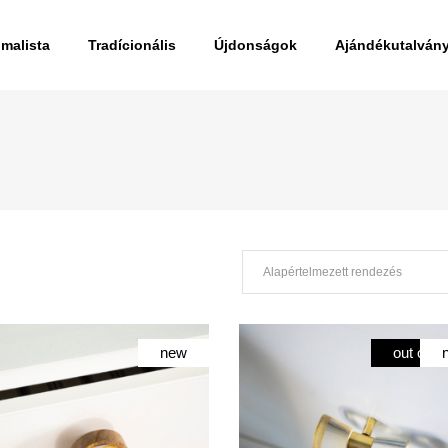
imalista
Tradícionális
Újdonságok
Ajándékutalván
Alapértelmezett rendezés
new
out of s