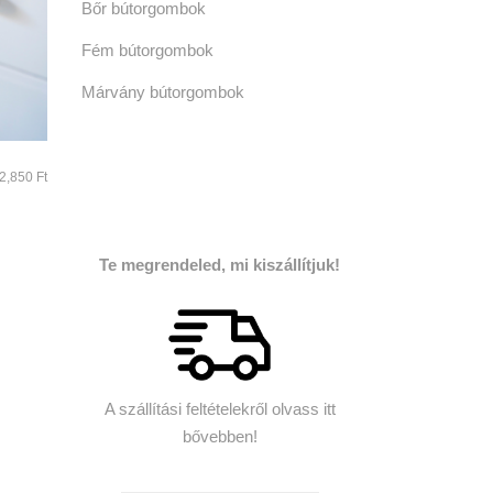
Bőr bútorgombok
Fém bútorgombok
Márvány bútorgombok
2,850
Ft
Te megrendeled, mi kiszállítjuk!
A szállítási feltételekről olvass itt
bővebben!