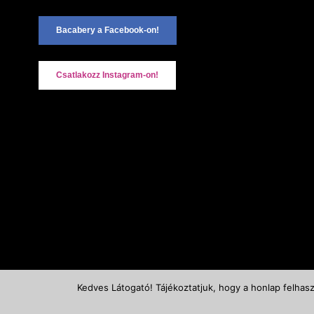
2890 Ta
Bacabery a Facebook-on!
+36-20
Kapcsol
Csatlakozz Instagram-on!
Kedves Látogató! Tájékoztatjuk, hogy a honlap felhas