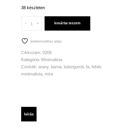
38 készleten
Quantity
kosárba teszem
kedvencekhez adás
Cikkszám:
0206
Kategória:
Minimalista
Címkék:
arany
,
barna
,
bútorgomb
,
fa
,
fehér
,
minimalista
,
mira
leírás