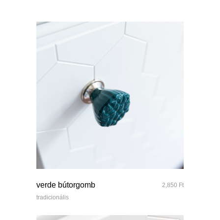
quick look
verde bútorgomb
2,850
Ft
tradicionális