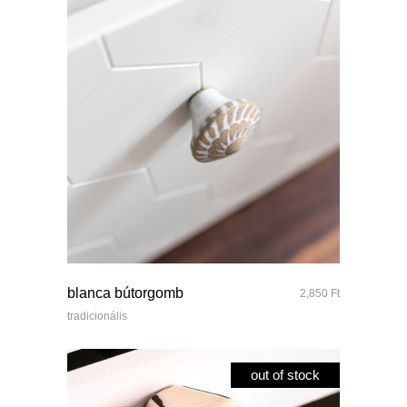
quick look
blanca bútorgomb
2,850
Ft
tradicionális
out of stock