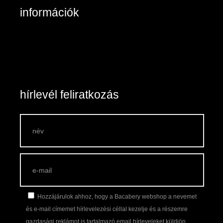
információk
Belépés / Regisztráció
Kosár tartalma
Általános szerződési feltételek
Szállítás és fizetés
Vásárlási feltételek
hírlevél feliratkozás
Hozzájárulok ahhoz, hogy a Bacabery webshop a nevemet
és e-mail címemet hírlevelezési céllal kezelje és a részemre
gazdasági reklámot is tartalmazó email hírleveleket küldjön.