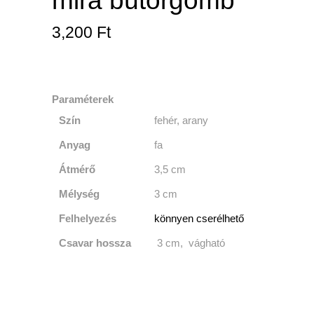
mira bútorgomb
3,200
Ft
Paraméterek
Szín
fehér, arany
Anyag
fa
Átmérő
3,5 cm
Mélység
3 cm
Felhelyezés
könnyen cserélhető
Csavar
hossza
3 cm, vágható