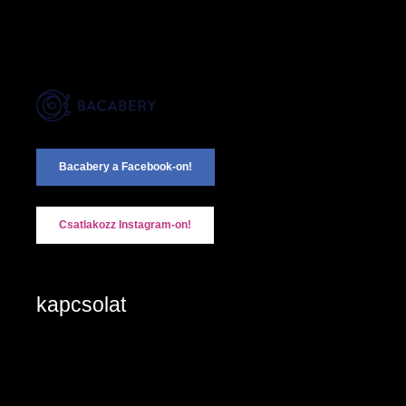
Bacabery a Facebook-on!
Csatlakozz Instagram-on!
kapcsolat
2890 Tata, Keszthelyi u. 6/A/II
+36-20/984 8785
Kapcsolat: írjon nekünk!