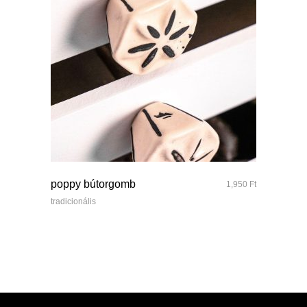
quick look
poppy bútorgomb
1,950
Ft
tradicionális