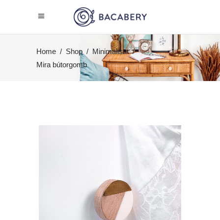
Home
/
Shop
/
Minimalista
/
Mira bútorgomb