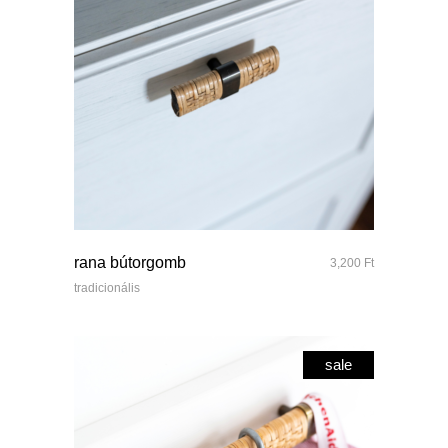
quick look
rana bútorgomb
3,200
Ft
tradicionális
sale