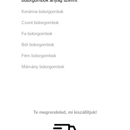
bútorgombok anyag szerint
Kerámia bútorgombok
Csont bútorgombok
Fa bútorgombok
Bőr bútorgombok
Fém bútorgombok
Márvány bútorgombok
Te megrendeled, mi kiszállítjuk!