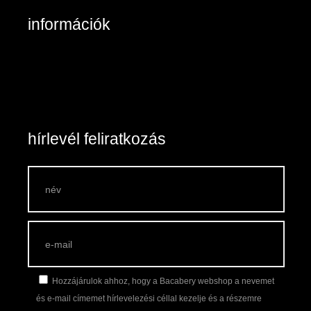
információk
Belépés / Regisztráció
Kosár tartalma
Általános szerződési feltételek
Szállítás és fizetés
Vásárlási feltételek
hírlevél feliratkozás
Hozzájárulok ahhoz, hogy a Bacabery webshop a nevemet
és e-mail címemet hírlevelezési céllal kezelje és a részemre