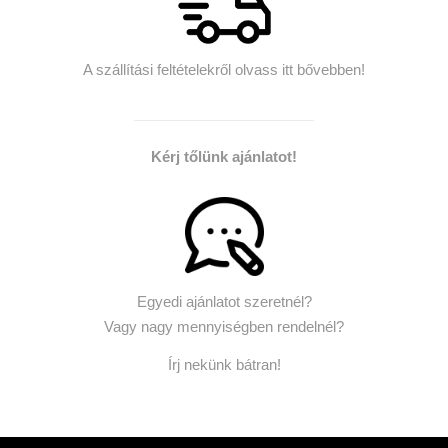
A szállítási feltételekről olvass itt bővebben!
Kérj tőlünk ajánlatot!
Egyedi ajánlatot szeretnél?
Vagy nagy mennyiségben rendelnél?
Írj nekünk bátran!