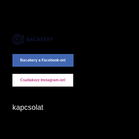
Bacabery a Facebook-on!
Csatlakozz Instagram-on!
kapcsolat
2890 Tata, Keszthelyi u. 6/A/II
+36-20/984 8785
Kapcsolat: írjon nekünk!