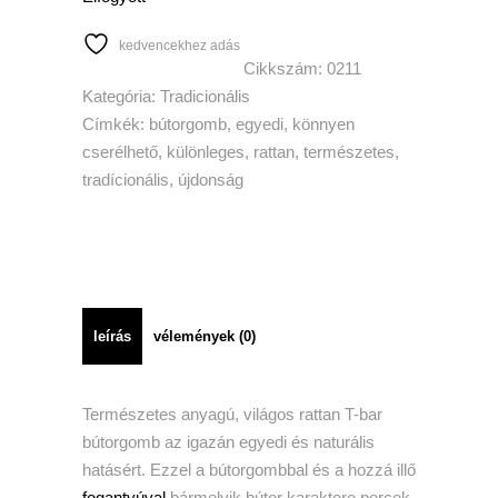
kedvencekhez adás
Cikkszám:
0211
Kategória:
Tradicionális
Címkék:
bútorgomb
,
egyedi
,
könnyen
cserélhető
,
különleges
,
rattan
,
természetes
,
tradícionális
,
újdonság
leírás
vélemények (0)
Természetes anyagú, világos rattan T-bar
bútorgomb az igazán egyedi és naturális
hatásért. Ezzel a bútorgombbal és a hozzá illő
fogantyúval
bármelyik bútor karaktere percek