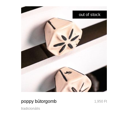
out of stock
quick look
poppy bútorgomb
1,950
Ft
tradicionális