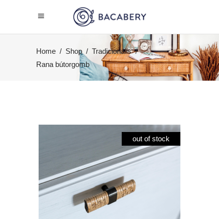
Home
/
Shop
/
Tradicionális
/
Rana bútorgomb
out of stock