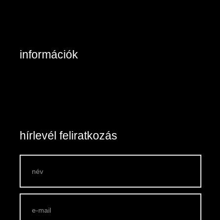
2890 Tata, Keszthelyi u. 6/A/II
+36-20/984 8785
Kapcsolat: írjon nekünk!
információk
Belépés / Regisztráció
Kosár tartalma
Általános szerződési feltételek
Szállítás és fizetés
Vásárlási feltételek
hírlevél feliratkozás