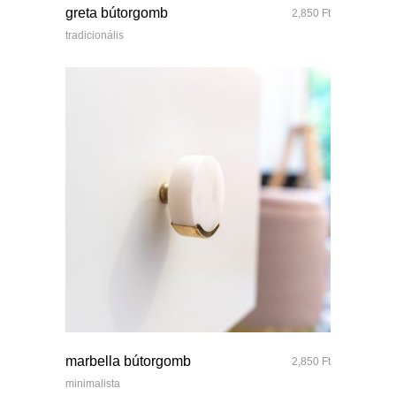
greta bútorgomb
2,850
Ft
tradicionális
quick look
marbella bútorgomb
2,850
Ft
minimalista