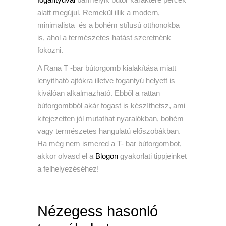
alatt megújul. Remekül illik a modern,
minimalista és a bohém stílusú otthonokba
is, ahol a természetes hatást szeretnénk
fokozni.
A Rana T -bar bútorgomb kialakítása miatt
lenyitható ajtókra illetve fogantyú helyett is
kiválóan alkalmazható. Ebből a rattan
bútorgombból akár fogast is készíthetsz, ami
kifejezetten jól mutathat nyaralókban, bohém
vagy természetes hangulatú előszobákban.
Ha még nem ismered a T- bar bútorgombot,
akkor olvasd el a
Blogon
gyakorlati tippjeinket
a felhelyezéséhez!
Nézegess hasonló