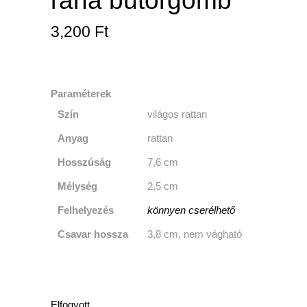
rana bútorgomb
3,200
Ft
Paraméterek
Szín
világos rattan
Anyag
rattan
Hosszúság
7,6 cm
Mélység
2,5 cm
Felhelyezés
könnyen cserélhető
Csavar
hossza
3,8 cm, nem vágható
Elfogyott