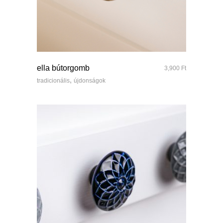
quick look
ella bútorgomb
3,900
Ft
,
tradicionális
újdonságok