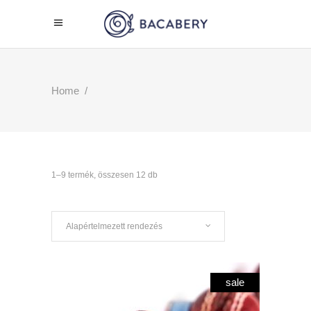
Home
/
1–9 termék, összesen 12 db
Alapértelmezett rendezés
sale