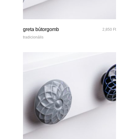
quick look
greta bútorgomb
2,850
Ft
tradicionális