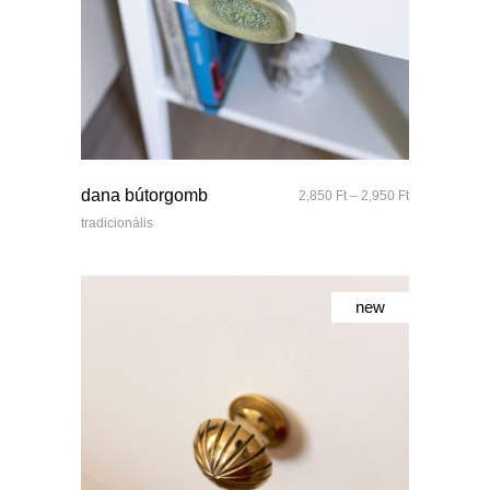
quick look
dana bútorgomb
Ártartomány:
2,850
Ft
–
2,950
Ft
2,850 Ft
tradicionális
-
2,950 Ft
new