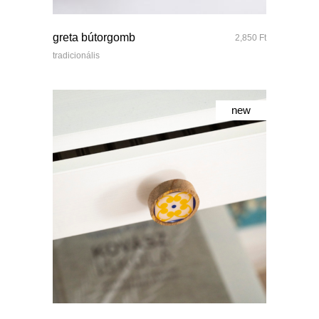
quick look
greta bútorgomb
2,850
Ft
tradicionális
new
quick look