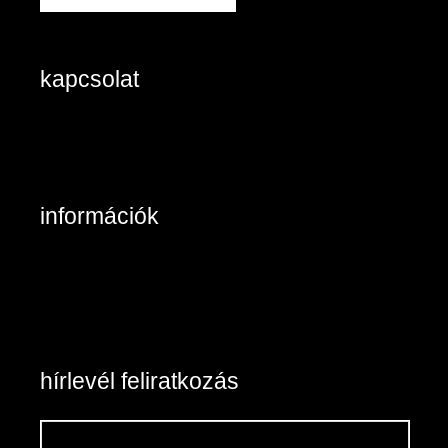
kapcsolat
2890 Tata, Keszthelyi u. 6/A/II
+36-20/984 8785
Kapcsolat: írjon nekünk!
információk
Belépés / Regisztráció
Kosár tartalma
Általános szerződési feltételek
Szállítás és fizetés
Vásárlási feltételek
hírlevél feliratkozás