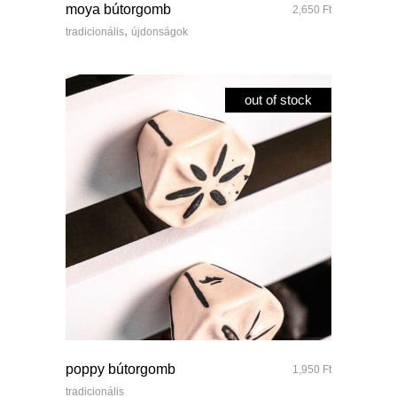
moya bútorgomb
2,650
Ft
,
tradicionális
újdonságok
out of stock
quick look
poppy bútorgomb
1,950
Ft
tradicionális