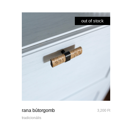
out of stock
quick look
rana bútorgomb
3,200
Ft
tradicionális