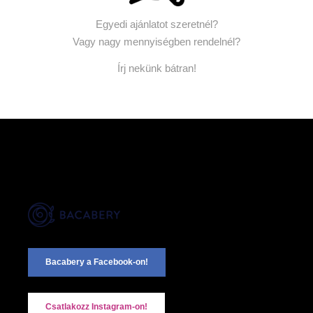
Egyedi ajánlatot szeretnél?
Vagy nagy mennyiségben rendelnél?
Írj nekünk bátran!
Bacabery a Facebook-on!
Csatlakozz Instagram-on!