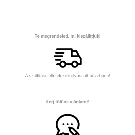
Te megrendeled, mi kiszállítjuk!
A szállítási feltételekről olvass itt bővebben!
Kérj tőlünk ajánlatot!