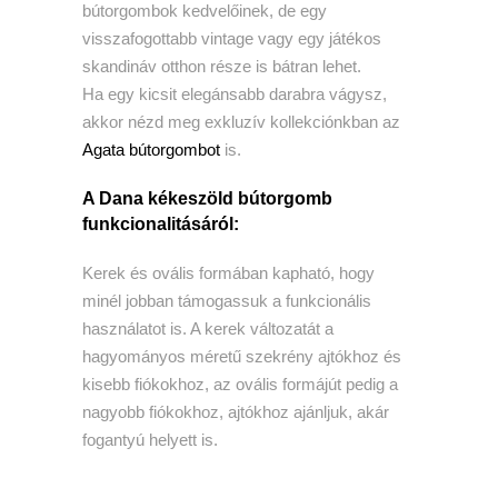
bútorgombok kedvelőinek, de egy
visszafogottabb vintage vagy egy játékos
skandináv otthon része is bátran lehet.
Ha egy kicsit elegánsabb darabra vágysz,
akkor nézd meg exkluzív kollekciónkban az
Agata bútorgombot
is.
A Dana kékeszöld bútorgomb
funkcionalitásáról:
Kerek és ovális formában kapható, hogy
minél jobban támogassuk a funkcionális
használatot is. A kerek változatát a
hagyományos méretű szekrény ajtókhoz és
kisebb fiókokhoz, az ovális formájút pedig a
nagyobb fiókokhoz, ajtókhoz ajánljuk, akár
fogantyú helyett is.