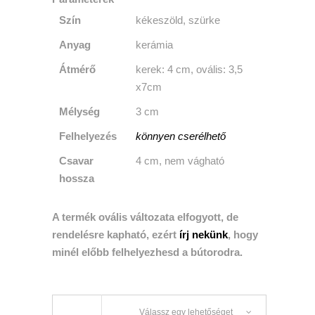
Szín
kékeszöld, szürke
Anyag
kerámia
Átmérő
kerek: 4 cm, ovális: 3,5
x7cm
Mélység
3 cm
Felhelyezés
könnyen cserélhető
Csavar
4 cm, nem vágható
hossza
A termék ovális változata elfogyott, de
rendelésre kapható, ezért
írj nekünk
, hogy
minél előbb felhelyezhesd a bútorodra.
Válassz egy lehetőséget