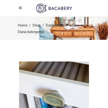
Home
/
Shop
/
Tradicionális
/
Dana bútorgomb