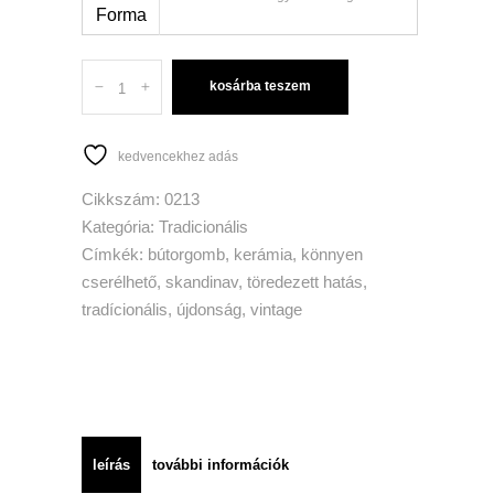
Forma
Quantity
kosárba teszem
kedvencekhez adás
Cikkszám:
0213
Kategória:
Tradicionális
Címkék:
bútorgomb
,
kerámia
,
könnyen
cserélhető
,
skandinav
,
töredezett hatás
,
tradícionális
,
újdonság
,
vintage
leírás
további információk