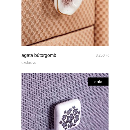
quick look
agata bútorgomb
3,250
Ft
exclusive
sale