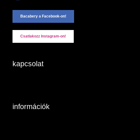
Bacabery a Facebook-on!
Csatlakozz Instagram-on!
kapcsolat
2890 Tata, Keszthelyi u. 6/A/II
+36-20/984 8785
Kapcsolat: írjon nekünk!
információk
Belépés / Regisztráció
Kosár tartalma
Általános szerződési feltételek