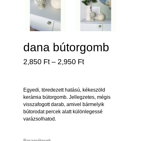
dana bútorgomb
Ártartomány:
2,850
Ft
–
2,950
Ft
2,850 Ft
-
2,950 Ft
Egyedi, töredezett hatású, kékeszöld
kerámia bútorgomb. Jellegzetes, mégis
visszafogott darab, amivel bármelyik
bútorodat percek alatt különlegessé
varázsolhatod.
Paraméterek