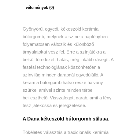
vélemények (0)
Gyönyörű, egyedi, kékeszöld kerámia
bútorgomb, melynek a színe a napfényben
folyamatosan változik és különböző
árnyalatokat vesz fel. Erre a színjátékra a
belső, töredezett hatás, még inkább rásegít. A
festési technológiának köszönhetően a
színvilág minden darabnál egyedülálló. A
kerámia bútorgomb hátsó része halvány
szürke, amivel szinte minden térbe
beilleszthető. Visszafogott darab, amit a fény
tesz játékossá és jellegzetessé.
A Dana kékeszöld bútorgomb stílusa:
Tökéletes választás a tradicionális kerámia