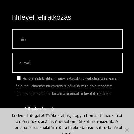
Szállítás és fizetés
Vásárlási feltételek
hírlevél feliratkozás
Hozzájárulok ahhoz, hogy a Bacabery webshop a nevemet
és e-mail címemet hírlevelezési céllal kezelje és a részemre
gazdasági reklámot is tartalmazó email hírleveleket küldjön.
Kedves Látogató! Tájékoztatjuk, hogy a honlap felhasználói
élmény fokozásának érdekében sütiket alkalmazunk. A
honlapunk használatával ön a tájékoztatásunkat tudomásul
veszi.