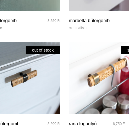
quick look
quick look
útorgomb
marbella bútorgomb
3,250
Ft
ve
minimalista
out of stock
quick look
quick look
bútorgomb
rana fogantyú
3,200
Ft
6,750
Ft