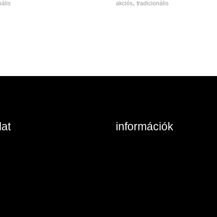
,
nális
akciós
tradicionális
at
információk
ta, Keszthelyi u. 6/A/II
Belépés / Regisztráció
/984 8785
Kosár tartalma
at: írjon nekünk!
Általános szerződési feltéte
Szállítás és fizetés
Vásárlási feltételek