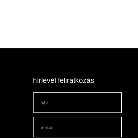
price
price
was:
is:
6,750 Ft.
5,750 Ft.
hírlevél feliratkozás
lek