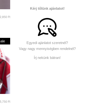
Kérj tőlünk ajánlatot!
2,850
Ft
sale
Egyedi ajánlatot szeretnél?
Vagy nagy mennyiségben rendelnél?
Írj nekünk bátran!
Original
Current
5,750
Ft