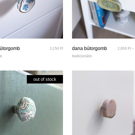
quick look
quick look
bútorgomb
dana bútorgomb
3,150
Ft
2,850
Ft
–
ve
tradicionális
out of stock