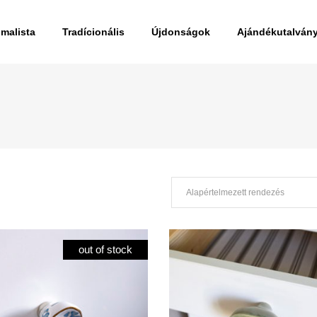
imalista
Tradícionális
Újdonságok
Ajándékutalván
Alapértelmezett rendezés
out of stock