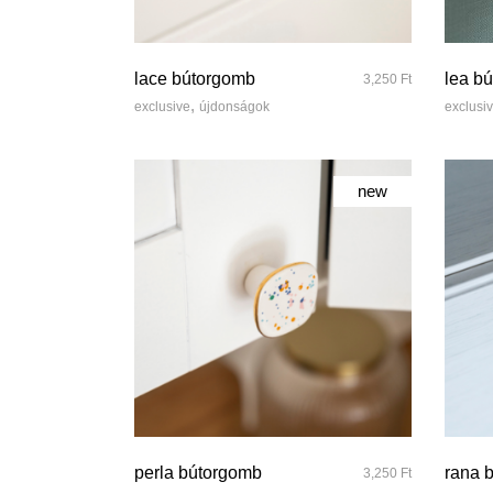
quick look
lace bútorgomb
lea b
3,250
Ft
,
exclusive
újdonságok
exclusi
new
quick look
perla bútorgomb
rana 
3,250
Ft