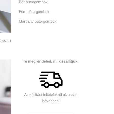
Bőr bútorgombok
Fém bútorgombok
Márvány bútorgombok
Ártartomány:
2,950
Ft
2,850 Ft
-
2,950 Ft
Te megrendeled, mi kiszállítjuk!
A szállítási feltételekről olvass itt
bővebben!