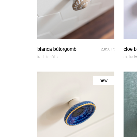
quick look
blanca bútorgomb
cloe 
2,850
Ft
tradicionális
exclusi
new