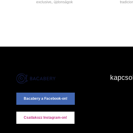
,
exclusive
újdonságok
tradicio
kapcsol
2890 Ta
Bacabery a Facebook-on!
+36-20
Kapcsol
Csatlakozz Instagram-on!