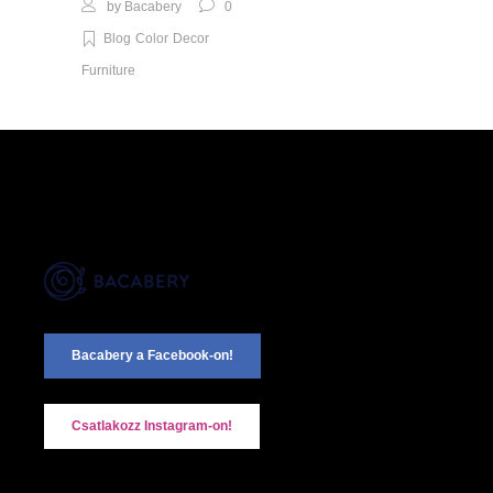
by
Bacabery
0
Blog
Color
Decor
Furniture
Bacabery a Facebook-on!
Csatlakozz Instagram-on!