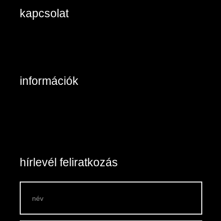
kapcsolat
2890 Tata, Keszthelyi u. 6/A/II
+36-20/984 8785
Kapcsolat: írjon nekünk!
információk
Belépés / Regisztráció
Kosár tartalma
Általános szerződési feltételek
Szállítás és fizetés
Vásárlási feltételek
hírlevél feliratkozás