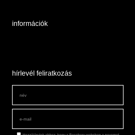
Kapcsolat: írjon nekünk!
információk
Belépés / Regisztráció
Kosár tartalma
Általános szerződési feltételek
Szállítás és fizetés
Vásárlási feltételek
hírlevél feliratkozás