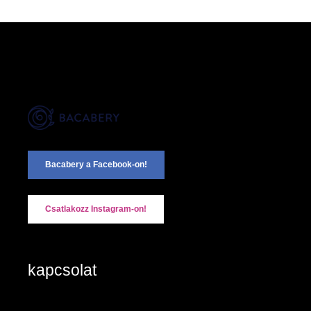
Bacabery a Facebook-on!
Csatlakozz Instagram-on!
kapcsolat
2890 Tata, Keszthelyi u. 6/A/II
+36-20/984 8785