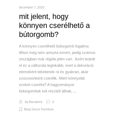
december 7, 2020
mit jelent, hogy
könnyen cserélhető a
bútorgomb?
A könnyen cserélhető bútorgomb fogalma
itthon még nem annyira ismert, pedig számos
országban már régóta jelen van. Azért terjedt
el ez a változata leginkább, mert a dekoráció
elemeként tekintenek rá és gyakran, akár
szezononként cserélik. Miért könnyebb
ezeket cserélni? A hagyományos
bútorgombok két részből állnak,
by
Bacabery
0
Blog
Decor
Furniture