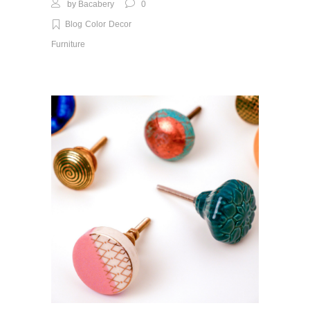
by
Bacabery
0
Blog
Color
Decor
Furniture