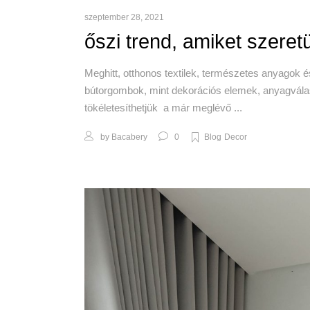
szeptember 28, 2021
őszi trend, amiket szeret
Meghitt, otthonos textilek, természetes anyagok é
bútorgombok, mint dekorációs elemek, anyagvála
tökéletesíthetjük a már meglévő
by
Bacabery
0
Blog
Decor