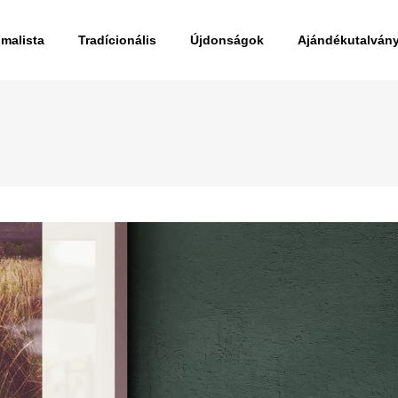
imalista
Tradícionális
Újdonságok
Ajándékutalván