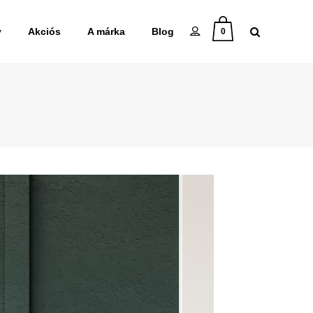
y
Akciós
A márka
Blog
0