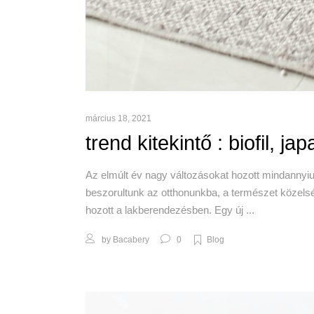
március 18, 2021
trend kitekintő : biofil, 
Az elmúlt év nagy változásokat hozott mindannyiun
beszorultunk az otthonunkba, a természet közelsé
hozott a lakberendezésben. Egy új
by
Bacabery
0
Blog