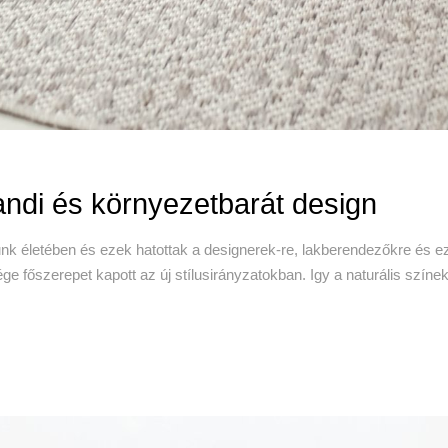
japandi és környezetbarát design
k életében és ezek hatottak a designerek-re, lakberendezőkre és ezá
ge főszerepet kapott az új stílusirányzatokban. Igy a naturális szí