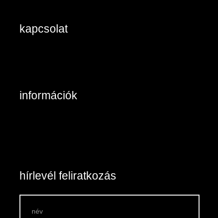
kapcsolat
2890 Tata, Keszthelyi u. 6/A/II
+36-20/984 8785
Kapcsolat: írjon nekünk!
információk
Belépés / Regisztráció
Kosár tartalma
Általános szerződési feltételek
Szállítás és fizetés
Vásárlási feltételek
hírlevél feliratkozás