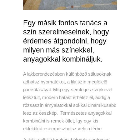
Egy másik fontos tanács a
szín szerelmeseinek, hogy
érdemes átgondolni, hogy
milyen más színekkel,
anyagokkal kombináljuk.
A lakberendezésben különböző stílusoknak
adhatsz nyomatékot, a lila szín megfelelő
párosításával. Míg egy semleges szürkével
letisztult, modern hatást érhetsz el, addig a
rózsaszín árnyalatokkal sokkal dinamikusabb
lesz az összkép. Természetes anyagokkal
kombinálni is remek ötlet, így egy kis
eklektikát csempészhetsz vele a térbe.
A letisztult lila terekbe, bútorokra érdemes