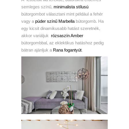
semleges színű,
minimalista stílusú
bútorgombot választani mint például a fehér
vagy a
púder színű Marbella
bútorgomb. Ha
egy kicsit dinamikusabb hatást szeretnék,
akkor variáljuk
rózsaszín Amber
bútorgombbal, az eklektikus hatáshoz pedig
bátran ajánljuk a
Rana fogantyút
.