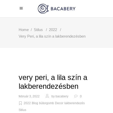
Home
/
Stilus
/
2022
/
Very Peri, a lila szín a lakberendezésben
very peri, a lila szín a
lakberendezésben
február 3, 2022
by
bacabery
0
2022
Blog
bútorgomb
Decor
lakberendezés
Stilus