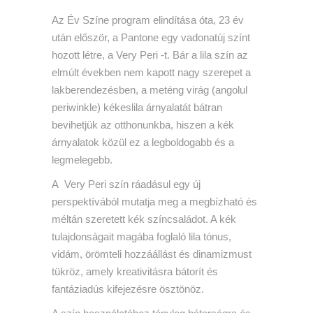
Az Év Színe program elindítása óta, 23 év
után először, a Pantone egy vadonatúj színt
hozott létre, a Very Peri -t. Bár a lila szín az
elmúlt években nem kapott nagy szerepet a
lakberendezésben, a meténg virág (angolul
periwinkle) kékeslila árnyalatát bátran
bevihetjük az otthonunkba, hiszen a kék
árnyalatok közül ez a legboldogabb és a
legmelegebb.
A Very Peri szín ráadásul egy új
perspektívából mutatja meg a megbízható és
méltán szeretett kék színcsaládot. A kék
tulajdonságait magába foglaló lila tónus,
vidám, örömteli hozzáállást és dinamizmust
tükröz, amely kreativitásra bátorít és
fantáziadús kifejezésre ösztönöz.