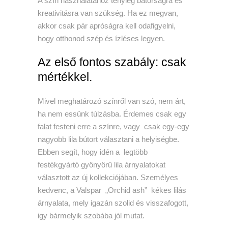
A szín használatához tényleg bátorságra és
kreativitásra van szükség. Ha ez megvan,
akkor csak pár apróságra kell odafigyelni,
hogy otthonod szép és ízléses legyen.
Az első fontos szabály: csak
mértékkel.
Mivel meghatározó színről van szó, nem árt,
ha nem essünk túlzásba. Érdemes csak egy
falat festeni erre a színre, vagy csak egy-egy
nagyobb lila bútort választani a helyiségbe.
Ebben segít, hogy idén a legtöbb
festékgyártó gyönyörű lila árnyalatokat
választott az új kollekciójában. Személyes
kedvenc, a Valspar „Orchid ash” kékes lilás
árnyalata, mely igazán szolid és visszafogott,
igy bármelyik szobába jól mutat.