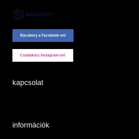
Bacabery a Facebook-on!
Csatlakozz Instagram-on!
kapcsolat
2890 Tata, Keszthelyi u. 6/A/II
+36-20/984 8785
Kapcsolat: írjon nekünk!
információk