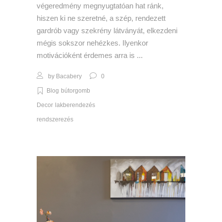
végeredmény megnyugtatóan hat ránk,
hiszen ki ne szeretné, a szép, rendezett
gardrób vagy szekrény látványát, elkezdeni
mégis sokszor nehézkes. Ilyenkor
motivációként érdemes arra is
by
Bacabery
0
Blog
bútorgomb
Decor
lakberendezés
rendszerezés