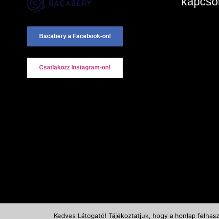
kapcsol
2890 Ta
Bacabery a Facebook-on!
+36-20
Kapcsol
Csatlakozz Instagram-on!
Kedves Látogató! Tájékoztatjuk, hogy a honlap felhas