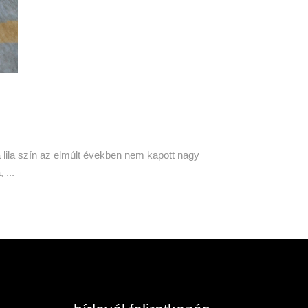
a lila szín az elmúlt években nem kapott nagy
a,