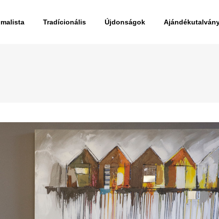
imalista
Tradícionális
Újdonságok
Ajándékutalván