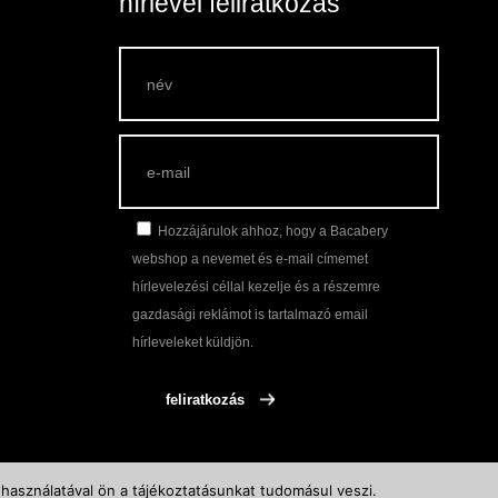
hírlevél feliratkozás
lek
Hozzájárulok ahhoz, hogy a Bacabery
webshop a nevemet és e-mail címemet
hírlevelezési céllal kezelje és a részemre
gazdasági reklámot is tartalmazó email
hírleveleket küldjön.
használatával ön a tájékoztatásunkat tudomásul veszi.