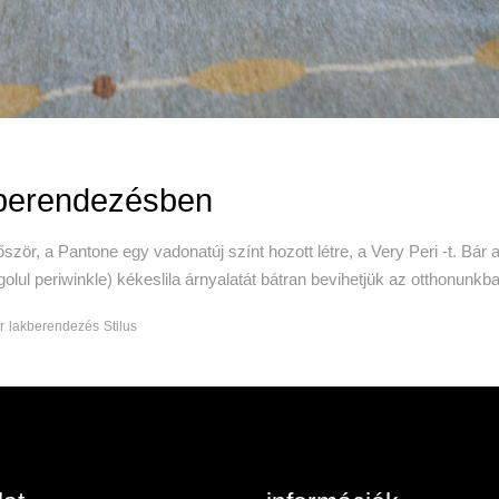
lakberendezésben
ször, a Pantone egy vadonatúj színt hozott létre, a Very Peri -t. Bár 
lul periwinkle) kékeslila árnyalatát bátran bevihetjük az otthonunkb
r
lakberendezés
Stilus