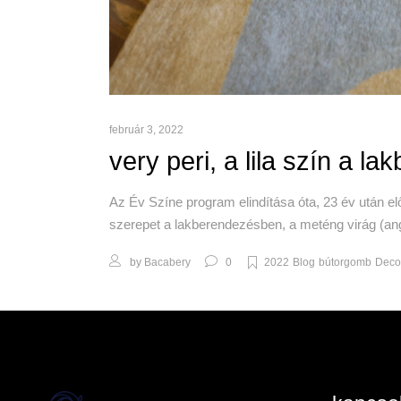
február 3, 2022
very peri, a lila szín a 
Az Év Színe program elindítása óta, 23 év után elő
szerepet a lakberendezésben, a meténg virág (ango
by
Bacabery
0
2022
Blog
bútorgomb
Deco