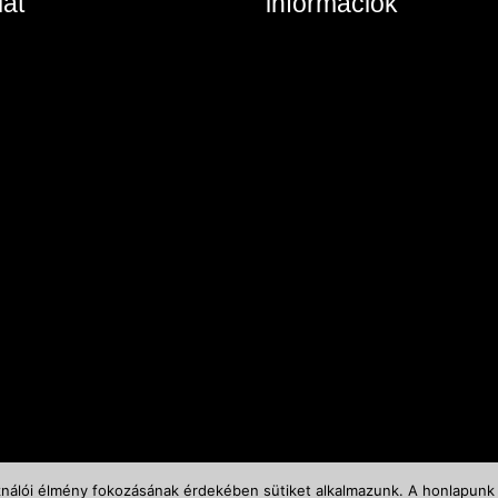
at
információk
ta, Keszthelyi u. 6/A/II
Belépés / Regisztráció
/984 8785
Kosár tartalma
at: írjon nekünk!
Általános szerződési feltéte
Szállítás és fizetés
Vásárlási feltételek
ználói élmény fokozásának érdekében sütiket alkalmazunk. A honlapunk 