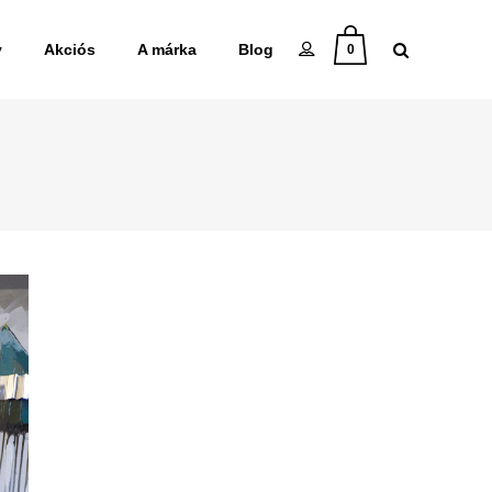
y
Akciós
A márka
Blog
0